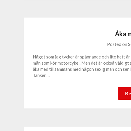
Åka 
Posted on
S
Något som jag tycker är spännande och lite hett är 
män som kör motorcykel. Men det är också väldigt s
åka med tillsammans med någon sexig man och sen b
Tanken…
Re