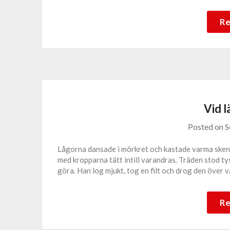
Re
Vid 
Posted on
S
Lågorna dansade i mörkret och kastade varma sken ö
med kropparna tätt intill varandras. Träden stod ty
göra. Han log mjukt, tog en filt och drog den över 
Re