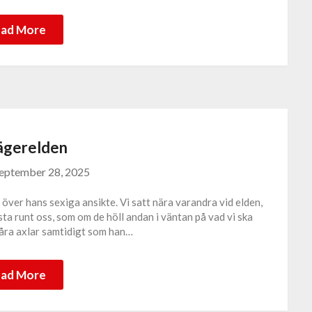
ad More
lägerelden
eptember 28, 2025
ver hans sexiga ansikte. Vi satt nära varandra vid elden,
sta runt oss, som om de höll andan i väntan på vad vi ska
våra axlar samtidigt som han…
ad More