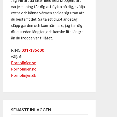
Jag vill att du läser med hela kroppen, att
varje mening får dig att flytta på dig, svälja
extra och känna värmen sprida sig utan att
du bestämt det. Så ta ett djupt andetag,
släpp garden och kom närmare, jag tar dig
dit du redan längtar, och kanske lite längre
än du trodde var tillåtet.
RING
031-135600
välj:
6
Pornolinjen.se
Pornolinjen.no
Pornolinjen.dk
SENASTE INLÄGGEN