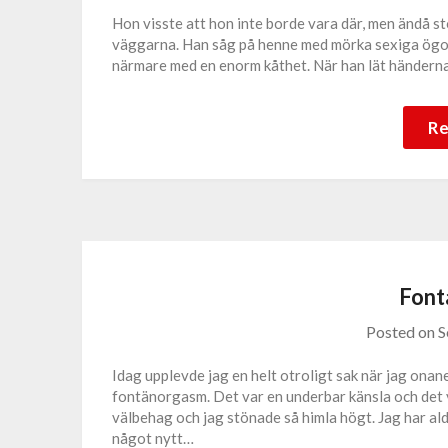
Hon visste att hon inte borde vara där, men ändå st
väggarna. Han såg på henne med mörka sexiga ögon
närmare med en enorm kåthet. När han lät händerna
Re
Font
Posted on
S
Idag upplevde jag en helt otroligt sak när jag ona
fontänorgasm. Det var en underbar känsla och det v
välbehag och jag stönade så himla högt. Jag har al
något nytt…