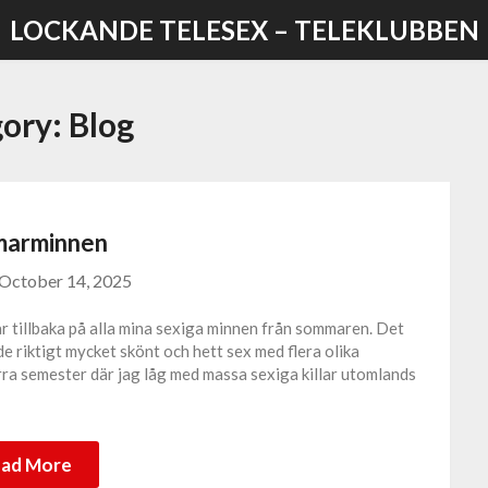
LOCKANDE TELESEX – TELEKLUBBEN
gory:
Blog
arminnen
October 14, 2025
rar tillbaka på alla mina sexiga minnen från sommaren. Det
riktigt mycket skönt och hett sex med flera olika
förra semester där jag låg med massa sexiga killar utomlands
ad More