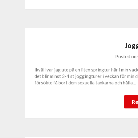
Jog
Posted on
Ikväll var jag ute på en liten springtur här i min vac
det blir minst 3-4 st joggingturer i veckan för min d
försökte få bort dem sexuella tankarna och hålla…
Re