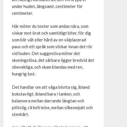
under huden, långsamt, centimeter för
centimeter.
Här möter du texter som andas nära, som
viskar mot örat och samtidigt biter, för dig
som blir våt eller hård av en välplacerad
paus och ett språk som slickar innan det rör
vid huden. Det suggestiva möter det
skoningslösa, det sårbara ligger bredvid det
obevekliga, och skam blandas med ren,
hungrig lust.
Det handlar om att våga blotta sig, ibland
bokstavligt, ibland bara i tanken, och
balansera mellan darrande längtan och
plötslig, rå befrielse, mellan silkesmjukt och
stenhårt.