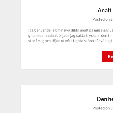
Analt
Posted on
S
Idag använde jag min nya dildo analt på mig själv. 
glidmedel, sedan började jag sakta trycka in den i m
stor i mig och töjde ut mitt tighta sköna hål väldig
Re
Den h
Posted on
S