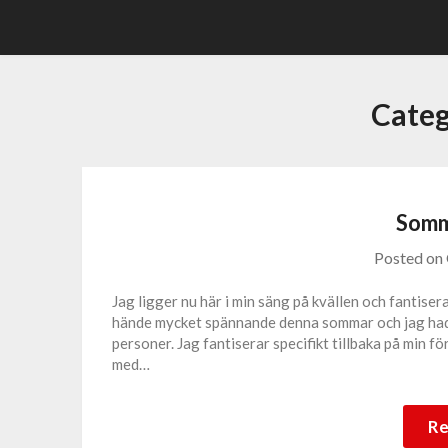
Skip
to
content
Cate
Somm
Posted on
Jag ligger nu här i min säng på kvällen och fantise
hände mycket spännande denna sommar och jag hade 
personer. Jag fantiserar specifikt tillbaka på min 
med…
Re