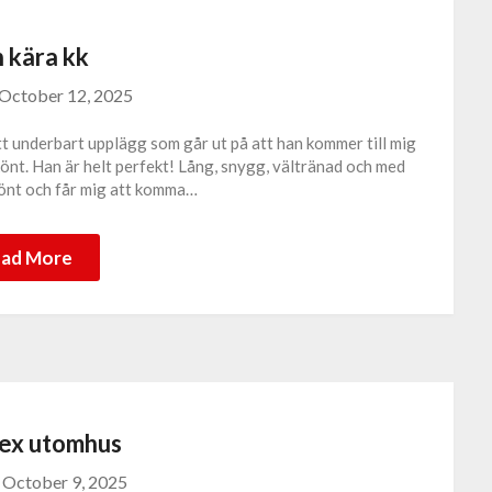
 kära kk
October 12, 2025
ett underbart upplägg som går ut på att han kommer till mig
skönt. Han är helt perfekt! Lång, snygg, vältränad och med
skönt och får mig att komma…
ad More
sex utomhus
n
October 9, 2025