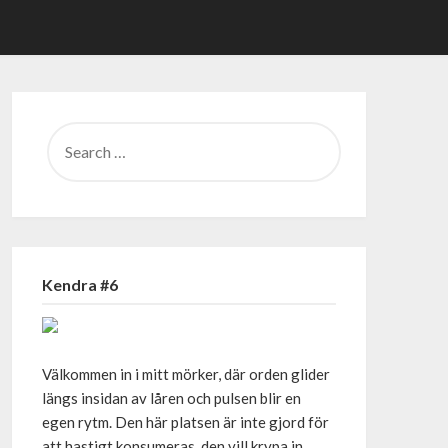
SEARCH
FOR:
Kendra #6
Välkommen in i mitt mörker, där orden glider
längs insidan av låren och pulsen blir en
egen rytm. Den här platsen är inte gjord för
att hastigt konsumeras, den vill krypa in