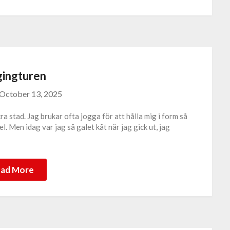
gingturen
October 13, 2025
kra stad. Jag brukar ofta jogga för att hålla mig i form så
el. Men idag var jag så galet kåt när jag gick ut, jag
ad More