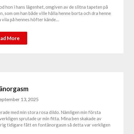
od hon i hans lägenhet, omgiven av de slitna tapeten på
, som om han både ville hålla henne borta och dra henne
 vila på hennes höfter kände…
ad More
änorgasm
eptember 13, 2025
nerade med min stora rosa dildo. Nämligen min första
erkligen sprutade ur min fitta. Mina ben skakade av
drig tidigare fått en fontänorgasm så detta var verkligen