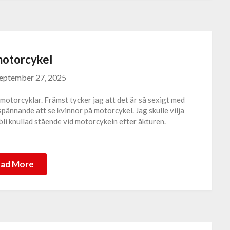
motorcykel
eptember 27, 2025
motorcyklar. Främst tycker jag att det är så sexigt med
pännande att se kvinnor på motorcykel. Jag skulle vilja
li knullad stående vid motorcykeln efter åkturen.
ad More