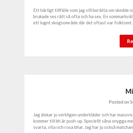
Ett härligt tillfälle som jag vill berätta om skedde n
brukade ses rätt så ofta och ha sex. En sommarkväll 
ett lugnt skogsområde där det oftast var folktomt.
Re
Mi
Posted on
S
Jag älskar ju verkligen underkläder och har massvis
kommer till bh är push-up. Speciellt såna snygga med 
svarta, vita och rosa bhar. Jag har ju också matchan