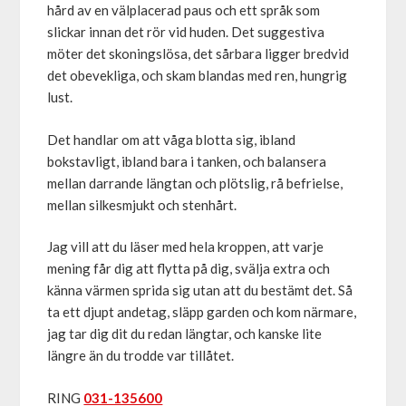
hård av en välplacerad paus och ett språk som
slickar innan det rör vid huden. Det suggestiva
möter det skoningslösa, det sårbara ligger bredvid
det obevekliga, och skam blandas med ren, hungrig
lust.
Det handlar om att våga blotta sig, ibland
bokstavligt, ibland bara i tanken, och balansera
mellan darrande längtan och plötslig, rå befrielse,
mellan silkesmjukt och stenhårt.
Jag vill att du läser med hela kroppen, att varje
mening får dig att flytta på dig, svälja extra och
känna värmen sprida sig utan att du bestämt det. Så
ta ett djupt andetag, släpp garden och kom närmare,
jag tar dig dit du redan längtar, och kanske lite
längre än du trodde var tillåtet.
RING
031-135600