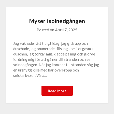
Myser i solnedgången
Posted on
April 7, 2025
Jag vaknade rätt tidigt idag, jag gick upp och
duschade, jag onanerade tills jag kom i orgasm i
duschen, jag torkar mig, klädde på mig och gjorde
iordning mig för att gå ner till stranden och se
solnedgången. När jag kom ner till stranden såg jag
en ursnygg kille med bar överkropp och
snickarbyxor. Våra…
Read More