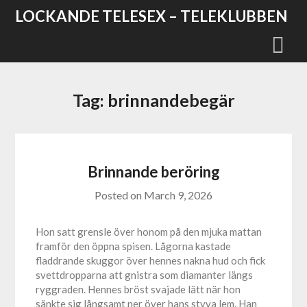
Skip
LOCKANDE TELESEX – TELEKLUBBEN
to
content
Tag:
brinnandebegär
Brinnande beröring
Posted on
March 9, 2026
Hon satt grensle över honom på den mjuka mattan
framför den öppna spisen. Lågorna kastade
fladdrande skuggor över hennes nakna hud och fick
svettdropparna att gnistra som diamanter längs
ryggraden. Hennes bröst svajade lätt när hon
sänkte sig långsamt ner över hans styva lem. Han