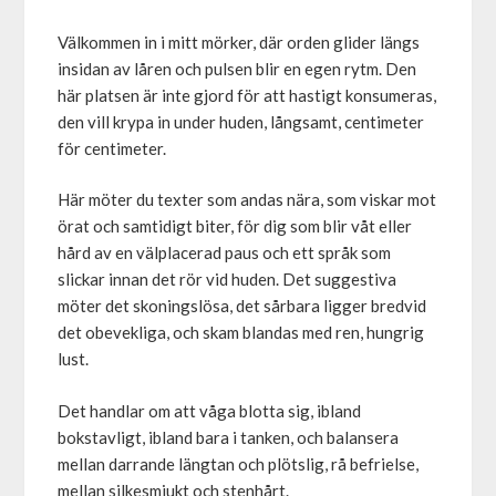
Välkommen in i mitt mörker, där orden glider längs
insidan av låren och pulsen blir en egen rytm. Den
här platsen är inte gjord för att hastigt konsumeras,
den vill krypa in under huden, långsamt, centimeter
för centimeter.
Här möter du texter som andas nära, som viskar mot
örat och samtidigt biter, för dig som blir våt eller
hård av en välplacerad paus och ett språk som
slickar innan det rör vid huden. Det suggestiva
möter det skoningslösa, det sårbara ligger bredvid
det obevekliga, och skam blandas med ren, hungrig
lust.
Det handlar om att våga blotta sig, ibland
bokstavligt, ibland bara i tanken, och balansera
mellan darrande längtan och plötslig, rå befrielse,
mellan silkesmjukt och stenhårt.