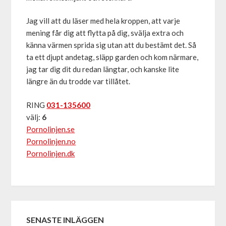
Jag vill att du läser med hela kroppen, att varje
mening får dig att flytta på dig, svälja extra och
känna värmen sprida sig utan att du bestämt det. Så
ta ett djupt andetag, släpp garden och kom närmare,
jag tar dig dit du redan längtar, och kanske lite
längre än du trodde var tillåtet.
RING
031-135600
välj:
6
Pornolinjen.se
Pornolinjen.no
Pornolinjen.dk
SENASTE INLÄGGEN