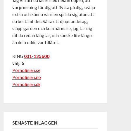
Jag vill att du läser med hela kroppen, att
varje mening får dig att flytta på dig, svälja
extra och känna värmen sprida sig utan att
du bestämt det. Så ta ett djupt andetag,
släpp garden och kom närmare, jag tar dig
dit du redan längtar, och kanske lite längre
än du trodde var tillåtet.
RING
031-135600
välj:
6
Pornolinjen.se
Pornolinjen.no
Pornolinjen.dk
SENASTE INLÄGGEN