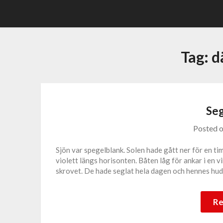
Skip
to
content
Tag:
d
Se
Posted 
Sjön var spegelblank. Solen hade gått ner för en t
violett längs horisonten. Båten låg för ankar i en 
skrovet. De hade seglat hela dagen och hennes hud
Re