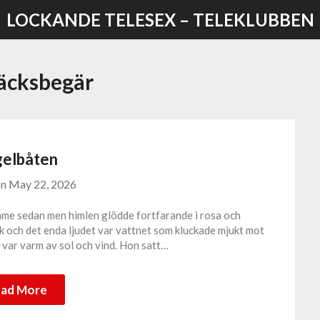
LOCKANDE TELESEX – TELEKLUBBEN
äcksbegär
gelbåten
on
May 22, 2026
imme sedan men himlen glödde fortfarande i rosa och
vik och det enda ljudet var vattnet som kluckade mjukt mot
 var varm av sol och vind. Hon satt…
ad More