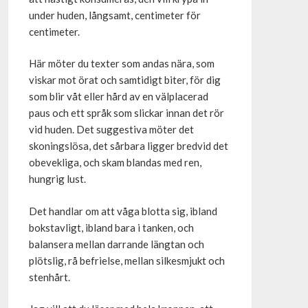
under huden, långsamt, centimeter för
centimeter.
Här möter du texter som andas nära, som
viskar mot örat och samtidigt biter, för dig
som blir våt eller hård av en välplacerad
paus och ett språk som slickar innan det rör
vid huden. Det suggestiva möter det
skoningslösa, det sårbara ligger bredvid det
obevekliga, och skam blandas med ren,
hungrig lust.
Det handlar om att våga blotta sig, ibland
bokstavligt, ibland bara i tanken, och
balansera mellan darrande längtan och
plötslig, rå befrielse, mellan silkesmjukt och
stenhårt.