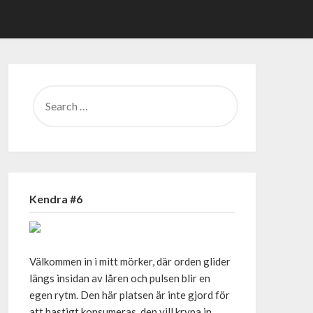
SEARCH
FOR:
Kendra #6
Välkommen in i mitt mörker, där orden glider
längs insidan av låren och pulsen blir en
egen rytm. Den här platsen är inte gjord för
att hastigt konsumeras, den vill krypa in