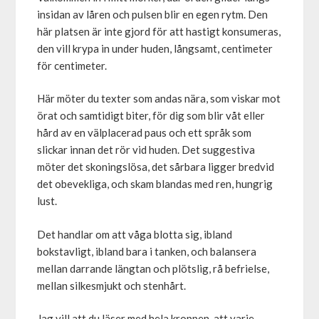
insidan av låren och pulsen blir en egen rytm. Den
här platsen är inte gjord för att hastigt konsumeras,
den vill krypa in under huden, långsamt, centimeter
för centimeter.
Här möter du texter som andas nära, som viskar mot
örat och samtidigt biter, för dig som blir våt eller
hård av en välplacerad paus och ett språk som
slickar innan det rör vid huden. Det suggestiva
möter det skoningslösa, det sårbara ligger bredvid
det obevekliga, och skam blandas med ren, hungrig
lust.
Det handlar om att våga blotta sig, ibland
bokstavligt, ibland bara i tanken, och balansera
mellan darrande längtan och plötslig, rå befrielse,
mellan silkesmjukt och stenhårt.
Jag vill att du läser med hela kroppen, att varje