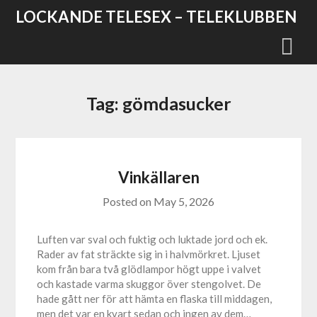
Skip
LOCKANDE TELESEX – TELEKLUBBEN
to
content
Tag:
gömdasucker
Vinkällaren
Posted on
May 5, 2026
Luften var sval och fuktig och luktade jord och ek.
Rader av fat sträckte sig in i halvmörkret. Ljuset
kom från bara två glödlampor högt uppe i valvet
och kastade varma skuggor över stengolvet. De
hade gått ner för att hämta en flaska till middagen,
men det var en kvart sedan och ingen av dem…