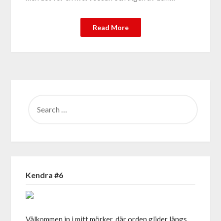
Read More
SEARCH
FOR:
Kendra #6
Välkommen in i mitt mörker, där orden glider längs