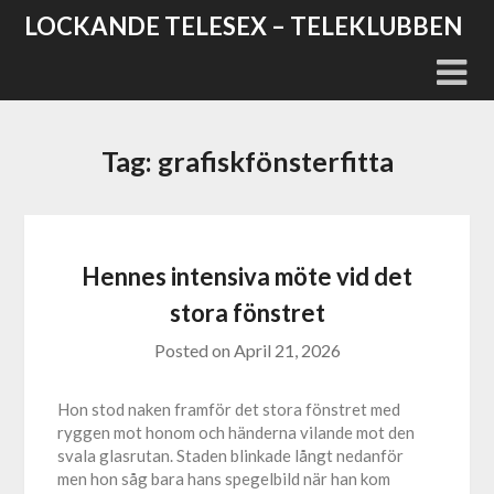
Skip
LOCKANDE TELESEX – TELEKLUBBEN
to
content
Tag:
grafiskfönsterfitta
Hennes intensiva möte vid det
stora fönstret
Posted on
April 21, 2026
Hon stod naken framför det stora fönstret med
ryggen mot honom och händerna vilande mot den
svala glasrutan. Staden blinkade långt nedanför
men hon såg bara hans spegelbild när han kom