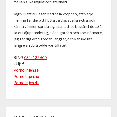
mellan silkesmjukt och stenhårt.
Jag vill att du läser med hela kroppen, att varje
mening får dig att flytta på dig, svälja extra och
känna värmen sprida sig utan att du bestämt det. Så
ta ett djupt andetag, släpp garden och kom närmare,
jag tar dig dit du redan längtar, och kanske lite
längre än du trodde var tillåtet.
RING
031-135600
välj:
6
Pornolinjen.se
Pornolinjen.no
Pornolinjen.dk
SENASTE INLÄGGEN