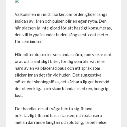
Välkommen in i mitt mörker, där orden glider längs
insidan av låren och pulsen blir en egen rytm. Den
här platsen är inte gjord för att hastigt konsumeras,
den vill krypa in under huden, långsamt, centimeter
för centimeter.
Här möter du texter som andas nära, som viskar mot
örat och samtidigt biter, för dig som blir våt eller
hård av en välplacerad paus och ett språk som
slickar innan det rör vid huden. Det suggestiva
möter det skoningslösa, det sårbara ligger bredvid
det obevekliga, och skam blandas med ren, hungrig
lust.
Det handlar om att våga blotta sig, ibland
bokstavligt, ibland bara i tanken, och balansera
mellan darrande längtan och plötslig, rå befrielse,