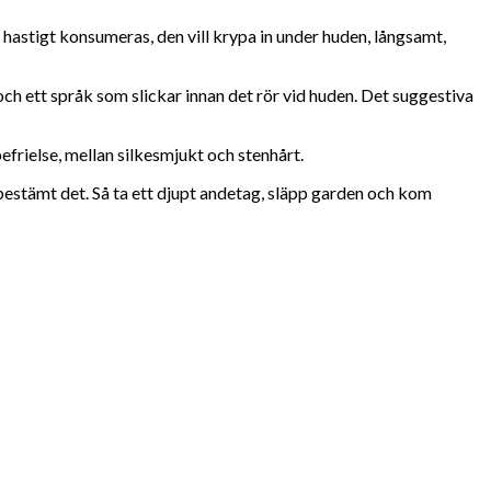
t hastigt konsumeras, den vill krypa in under huden, långsamt,
och ett språk som slickar innan det rör vid huden. Det suggestiva
efrielse, mellan silkesmjukt och stenhårt.
u bestämt det. Så ta ett djupt andetag, släpp garden och kom