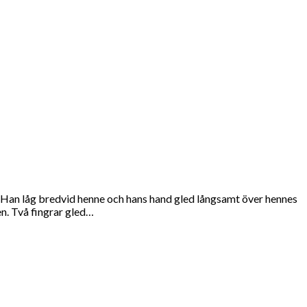
 Han låg bredvid henne och hans hand gled långsamt över hennes
n. Två fingrar gled…