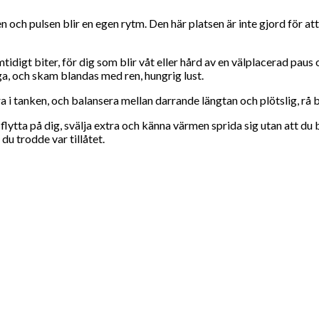
n och pulsen blir en egen rytm. Den här platsen är inte gjord för at
digt biter, för dig som blir våt eller hård av en välplacerad paus 
a, och skam blandas med ren, hungrig lust.
a i tanken, och balansera mellan darrande längtan och plötslig, rå b
tt flytta på dig, svälja extra och känna värmen sprida sig utan att d
 du trodde var tillåtet.