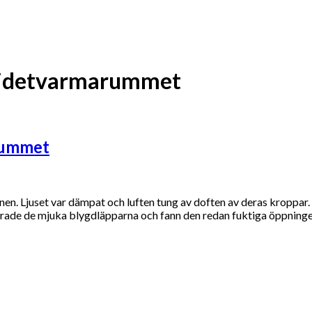
LOCKANDE TELESEX – TELEKLUBBEN
eidetvarmarummet
rummet
n. Ljuset var dämpat och luften tung av doften av deras kroppar.
erade de mjuka blygdläpparna och fann den redan fuktiga öppninge