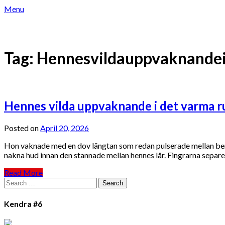
Skip
Menu
to
content
LOCKANDE TELESEX – TELEKLUBBEN
Tag:
Hennesvildauppvaknand
Hennes vilda uppvaknande i det varma 
Posted on
April 20, 2026
Hon vaknade med en dov längtan som redan pulserade mellan bene
nakna hud innan den stannade mellan hennes lår. Fingrarna separ
Read More
Search
for:
Kendra #6