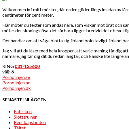
Välkommen in i mitt mörker, där orden glider längs insidan av låre
centimeter för centimeter.
Här möter du texter som andas nära, som viskar mot örat och samti
möter det skoningslösa, det sårbara ligger bredvid det obeveklig
Det handlar om att våga blotta sig, ibland bokstavligt, ibland bar
Jag vill att du läser med hela kroppen, att varje mening får dig a
närmare, jag tar dig dit du redan längtar, och kanske lite längre än
RING
031-135600
välj:
6
Pornolinjen.se
Pornolinjen.no
Pornolinjen.dk
SENASTE INLÄGGEN
Fabriken
Slottsruinen
Redskapsboden
Tältet