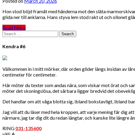
Posted on
March 20, 2026
Hon stod böjd framåt med händerna mot den släta marmorskivan p
glida ner till anklarna. Hans styva lem stod rakt ut och ollonet 
Read More
Search
for:
Kendra #6
Välkommen in i mitt mörker, där orden glider längs insidan av låre
centimeter för centimeter.
Här möter du texter som andas nära, som viskar mot örat och samti
möter det skoningslösa, det sårbara ligger bredvid det obeveklig
Det handlar om att våga blotta sig, ibland bokstavligt, ibland bar
Jag vill att du läser med hela kroppen, att varje mening får dig a
närmare, jag tar dig dit du redan längtar, och kanske lite längre än
RING
031-135600
välj:
6