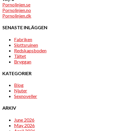
Pornolinjen.se
Pornolinjen.no
Pornolinjen.dk
SENASTE INLÄGGEN
Fabriken
Slottsruinen
Redskapsboden
Tältet
Bryggan
KATEGORIER
Blog
Njuter
Sexnoveller
ARKIV
June 2026
May 2026
April 2026