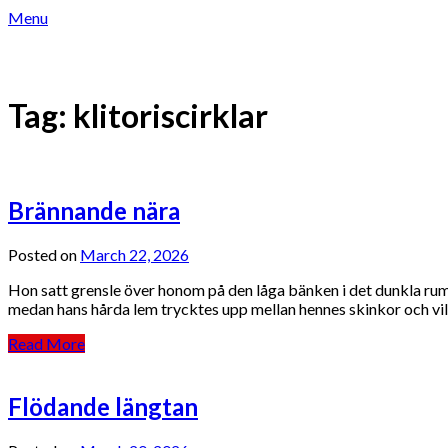
Skip
Menu
to
content
LOCKANDE TELESEX – TELEKLUBBEN
Tag:
klitoriscirklar
Brännande nära
Posted on
March 22, 2026
Hon satt grensle över honom på den låga bänken i det dunkla rum
medan hans hårda lem trycktes upp mellan hennes skinkor och vil
Read More
Flödande längtan