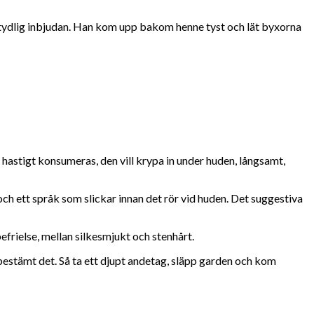
 tydlig inbjudan. Han kom upp bakom henne tyst och lät byxorna
t hastigt konsumeras, den vill krypa in under huden, långsamt,
och ett språk som slickar innan det rör vid huden. Det suggestiva
efrielse, mellan silkesmjukt och stenhårt.
u bestämt det. Så ta ett djupt andetag, släpp garden och kom