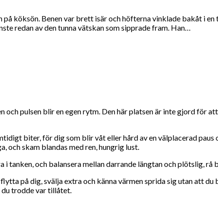
å köksön. Benen var brett isär och höfterna vinklade bakåt i en
glänste redan av den tunna vätskan som sipprade fram. Han…
n och pulsen blir en egen rytm. Den här platsen är inte gjord för at
digt biter, för dig som blir våt eller hård av en välplacerad paus 
a, och skam blandas med ren, hungrig lust.
a i tanken, och balansera mellan darrande längtan och plötslig, rå b
tt flytta på dig, svälja extra och känna värmen sprida sig utan att d
 du trodde var tillåtet.