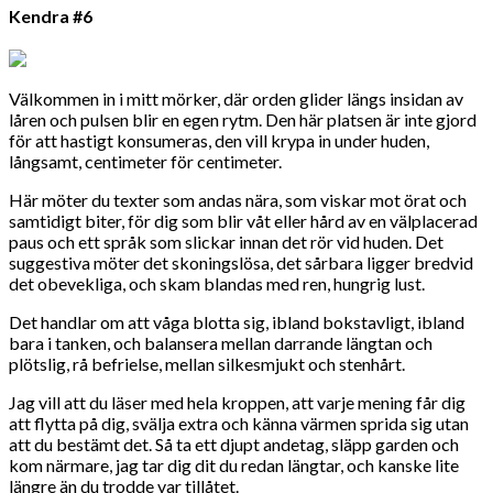
Kendra #6
Välkommen in i mitt mörker, där orden glider längs insidan av
låren och pulsen blir en egen rytm. Den här platsen är inte gjord
för att hastigt konsumeras, den vill krypa in under huden,
långsamt, centimeter för centimeter.
Här möter du texter som andas nära, som viskar mot örat och
samtidigt biter, för dig som blir våt eller hård av en välplacerad
paus och ett språk som slickar innan det rör vid huden. Det
suggestiva möter det skoningslösa, det sårbara ligger bredvid
det obevekliga, och skam blandas med ren, hungrig lust.
Det handlar om att våga blotta sig, ibland bokstavligt, ibland
bara i tanken, och balansera mellan darrande längtan och
plötslig, rå befrielse, mellan silkesmjukt och stenhårt.
Jag vill att du läser med hela kroppen, att varje mening får dig
att flytta på dig, svälja extra och känna värmen sprida sig utan
att du bestämt det. Så ta ett djupt andetag, släpp garden och
kom närmare, jag tar dig dit du redan längtar, och kanske lite
längre än du trodde var tillåtet.