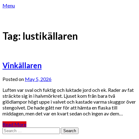
Skip
Menu
to
LOCKANDE TELESEX – TELEKLUBBEN
content
LOCKANDE TELESEX – TELEKLUBBEN
Tag:
lustikällaren
Vinkällaren
Posted on
May 5, 2026
Luften var sval och fuktig och luktade jord och ek. Rader av fat
sträckte sig in i halvmörkret. Ljuset kom från bara två
glödlampor högt uppe i valvet och kastade varma skuggor över
stengolvet. De hade gått ner för att hämta en flaska till
middagen, men det var en kvart sedan och ingen av dem…
Read More
Search
for: