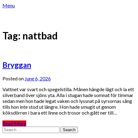
Skip
Menu
to
LOCKANDE TELESEX – TELEKLUBBEN
content
LOCKANDE TELESEX – TELEKLUBBEN
Tag:
nattbad
Bryggan
Posted on
June 6, 2026
Vattnet var svart och spegelstilla. Månen hängde lågt och la ett
silverband över sjöns yta. Alla i stugan hade somnat för timmar
sedan men hon hade legat vaken och lyssnat på syrsornas sång
tills hon inte stod ut längre. Hon hade smugit ut genom
köksdörren i bara ett linne och trosor och gått ner till…
Read More
Search
for: