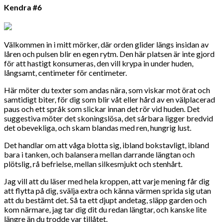
Kendra #6
Välkommen in i mitt mörker, där orden glider längs insidan av
låren och pulsen blir en egen rytm. Den här platsen är inte gjord
för att hastigt konsumeras, den vill krypa in under huden,
långsamt, centimeter för centimeter.
Här möter du texter som andas nära, som viskar mot örat och
samtidigt biter, för dig som blir våt eller hård av en välplacerad
paus och ett språk som slickar innan det rör vid huden. Det
suggestiva möter det skoningslösa, det sårbara ligger bredvid
det obevekliga, och skam blandas med ren, hungrig lust.
Det handlar om att våga blotta sig, ibland bokstavligt, ibland
bara i tanken, och balansera mellan darrande längtan och
plötslig, rå befrielse, mellan silkesmjukt och stenhårt.
Jag vill att du läser med hela kroppen, att varje mening får dig
att flytta på dig, svälja extra och känna värmen sprida sig utan
att du bestämt det. Så ta ett djupt andetag, släpp garden och
kom närmare, jag tar dig dit du redan längtar, och kanske lite
längre än du trodde var tillåtet.