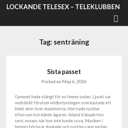
Skip
LOCKANDE TELESEX – TELEKLUBBEN
to
content
Tag:
senträning
Sista passet
Posted on
May 6, 2026
Gymmet hade stängt för en timme sedan. Ljuset var
nedsläckt förutom nödbelysningen som kastade ett
blekt sken över maskinerna. Hon hade nycklar
eftersom hon kände ägaren. Ibland tränade hon
sent, ensam, när hon inte kunde sova. Musiken i
hennes hörlurar dunkade och svetten rann mellan