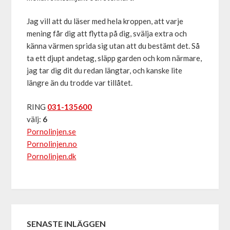
Jag vill att du läser med hela kroppen, att varje
mening får dig att flytta på dig, svälja extra och
känna värmen sprida sig utan att du bestämt det. Så
ta ett djupt andetag, släpp garden och kom närmare,
jag tar dig dit du redan längtar, och kanske lite
längre än du trodde var tillåtet.
RING
031-135600
välj:
6
Pornolinjen.se
Pornolinjen.no
Pornolinjen.dk
SENASTE INLÄGGEN