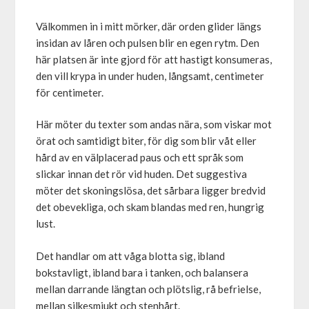
Välkommen in i mitt mörker, där orden glider längs
insidan av låren och pulsen blir en egen rytm. Den
här platsen är inte gjord för att hastigt konsumeras,
den vill krypa in under huden, långsamt, centimeter
för centimeter.
Här möter du texter som andas nära, som viskar mot
örat och samtidigt biter, för dig som blir våt eller
hård av en välplacerad paus och ett språk som
slickar innan det rör vid huden. Det suggestiva
möter det skoningslösa, det sårbara ligger bredvid
det obevekliga, och skam blandas med ren, hungrig
lust.
Det handlar om att våga blotta sig, ibland
bokstavligt, ibland bara i tanken, och balansera
mellan darrande längtan och plötslig, rå befrielse,
mellan silkesmjukt och stenhårt.