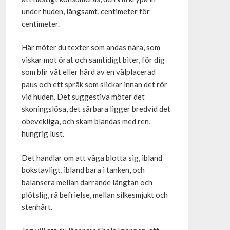
under huden, långsamt, centimeter för
centimeter.
Här möter du texter som andas nära, som
viskar mot örat och samtidigt biter, för dig
som blir våt eller hård av en välplacerad
paus och ett språk som slickar innan det rör
vid huden. Det suggestiva möter det
skoningslösa, det sårbara ligger bredvid det
obevekliga, och skam blandas med ren,
hungrig lust.
Det handlar om att våga blotta sig, ibland
bokstavligt, ibland bara i tanken, och
balansera mellan darrande längtan och
plötslig, rå befrielse, mellan silkesmjukt och
stenhårt.