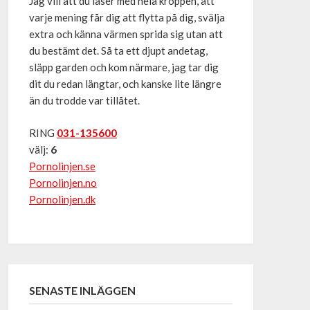
Jag vill att du läser med hela kroppen, att
varje mening får dig att flytta på dig, svälja
extra och känna värmen sprida sig utan att
du bestämt det. Så ta ett djupt andetag,
släpp garden och kom närmare, jag tar dig
dit du redan längtar, och kanske lite längre
än du trodde var tillåtet.
RING
031-135600
välj:
6
Pornolinjen.se
Pornolinjen.no
Pornolinjen.dk
SENASTE INLÄGGEN