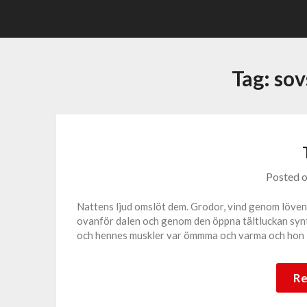
Skip
to
content
Tag:
sov
Posted 
Nattens ljud omslöt dem. Grodor, vind genom löven,
ovanför dalen och genom den öppna tältluckan synte
och hennes muskler var ömmma och varma och hon l
Re