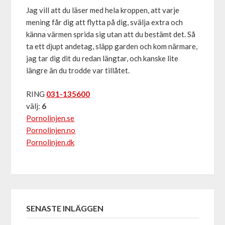
Jag vill att du läser med hela kroppen, att varje
mening får dig att flytta på dig, svälja extra och
känna värmen sprida sig utan att du bestämt det. Så
ta ett djupt andetag, släpp garden och kom närmare,
jag tar dig dit du redan längtar, och kanske lite
längre än du trodde var tillåtet.
RING
031-135600
välj:
6
Pornolinjen.se
Pornolinjen.no
Pornolinjen.dk
SENASTE INLÄGGEN