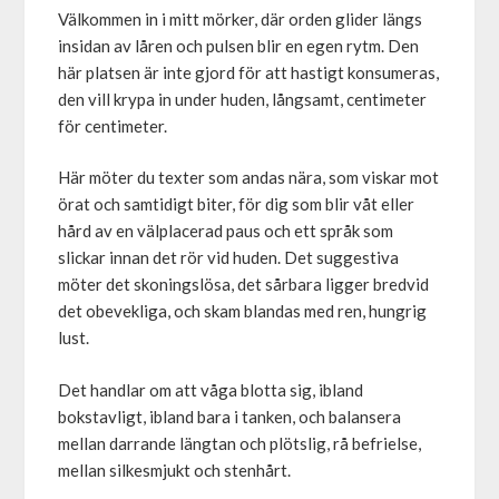
Välkommen in i mitt mörker, där orden glider längs
insidan av låren och pulsen blir en egen rytm. Den
här platsen är inte gjord för att hastigt konsumeras,
den vill krypa in under huden, långsamt, centimeter
för centimeter.
Här möter du texter som andas nära, som viskar mot
örat och samtidigt biter, för dig som blir våt eller
hård av en välplacerad paus och ett språk som
slickar innan det rör vid huden. Det suggestiva
möter det skoningslösa, det sårbara ligger bredvid
det obevekliga, och skam blandas med ren, hungrig
lust.
Det handlar om att våga blotta sig, ibland
bokstavligt, ibland bara i tanken, och balansera
mellan darrande längtan och plötslig, rå befrielse,
mellan silkesmjukt och stenhårt.