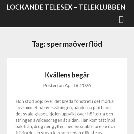
Skip
LOCKANDE TELESEX – TELEKLUBBEN
to
content
Tag:
spermaöverflöd
Kvällens begär
Posted on
April 8, 2026
Hon stod böjd över det breda fönstret i det mörka
sovrummet på övervåningen, händerna platt mot
det svala glaset, kjolen uppvikt över höfterna och
stringen avsidesdragen åt sidan. Han kom tätt inpå
bakifrån, drog ner gylfen med en snabb rörelse och
frigjorde sin styva lem som redan glänste av