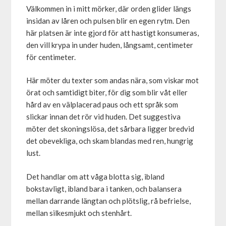
Välkommen in i mitt mörker, där orden glider längs
insidan av låren och pulsen blir en egen rytm. Den
här platsen är inte gjord för att hastigt konsumeras,
den vill krypa in under huden, långsamt, centimeter
för centimeter.
Här möter du texter som andas nära, som viskar mot
örat och samtidigt biter, för dig som blir våt eller
hård av en välplacerad paus och ett språk som
slickar innan det rör vid huden. Det suggestiva
möter det skoningslösa, det sårbara ligger bredvid
det obevekliga, och skam blandas med ren, hungrig
lust.
Det handlar om att våga blotta sig, ibland
bokstavligt, ibland bara i tanken, och balansera
mellan darrande längtan och plötslig, rå befrielse,
mellan silkesmjukt och stenhårt.