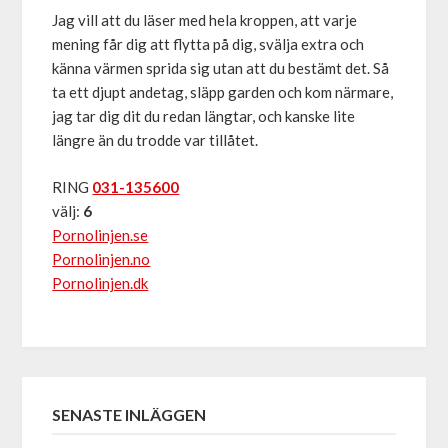
Jag vill att du läser med hela kroppen, att varje
mening får dig att flytta på dig, svälja extra och
känna värmen sprida sig utan att du bestämt det. Så
ta ett djupt andetag, släpp garden och kom närmare,
jag tar dig dit du redan längtar, och kanske lite
längre än du trodde var tillåtet.
RING
031-135600
välj:
6
Pornolinjen.se
Pornolinjen.no
Pornolinjen.dk
SENASTE INLÄGGEN