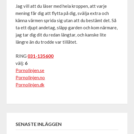
Jag vill att du läser med hela kroppen, att varje
mening får dig att flytta på dig, svälja extra och
känna värmen sprida sig utan att du bestämt det. Så
ta ett djupt andetag, släpp garden och kom närmare,
jag tar dig dit du redan längtar, och kanske lite
längre än du trodde var tillåtet.
RING
031-135600
välj:
6
Pornolinjen.se
Pornolinjen.no
Pornolinjen.dk
SENASTE INLÄGGEN