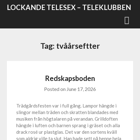
Skip
LOCKANDE TELESEX – TELEKLUBBEN
to
content
Tag:
tvåårseftter
Redskapsboden
Posted on
June 17, 2026
Trädgårdsfesten var i full gång. Lampor hängde i
slingor mellan träden och skratten blandades med
musiken från högtalaren på verandan. Grilldoften
hängde i luften och barnen sprang i gräset och alla
drack rosé ur plastglas. Det var den sortens kväll
som aldrig ville ta slut. Han hade sett på henne hela