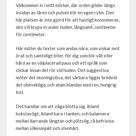
Välkommen in i mitt mörker, där orden glider längs
insidan av låren och pulsen blir en egen rytm. Den
här platsen är inte gjord för att hastigt konsumeras,
den vill krypa in under huden, långsamt, centimeter
för centimeter.
Här möter du texter som andas nära, som viskar mot
örat och samtidigt biter, för dig som blir våt eller
hård av en välplacerad paus och ett språk som
slickar innan det rör vid huden. Det suggestiva
möter det skoningslösa, det sårbara ligger bredvid
det obevekliga, och skam blandas med ren, hungrig
lust.
Det handlar om att våga blotta sig, ibland
bokstavligt, ibland bara i tanken, och balansera
mellan darrande längtan och plötslig, rå befrielse,
mellan silkesmjukt och stenhårt.