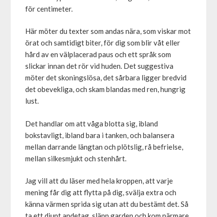
för centimeter.
Här möter du texter som andas nära, som viskar mot
örat och samtidigt biter, för dig som blir våt eller
hård av en välplacerad paus och ett språk som
slickar innan det rör vid huden. Det suggestiva
möter det skoningslösa, det sårbara ligger bredvid
det obevekliga, och skam blandas med ren, hungrig
lust.
Det handlar om att våga blotta sig, ibland
bokstavligt, ibland bara i tanken, och balansera
mellan darrande längtan och plötslig, rå befrielse,
mellan silkesmjukt och stenhårt.
Jag vill att du läser med hela kroppen, att varje
mening får dig att flytta på dig, svälja extra och
känna värmen sprida sig utan att du bestämt det. Så
ta ett djupt andetag, släpp garden och kom närmare,