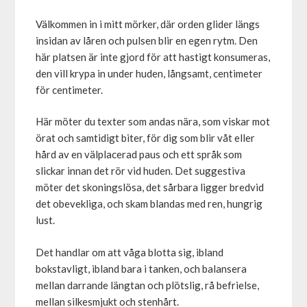
Välkommen in i mitt mörker, där orden glider längs
insidan av låren och pulsen blir en egen rytm. Den
här platsen är inte gjord för att hastigt konsumeras,
den vill krypa in under huden, långsamt, centimeter
för centimeter.
Här möter du texter som andas nära, som viskar mot
örat och samtidigt biter, för dig som blir våt eller
hård av en välplacerad paus och ett språk som
slickar innan det rör vid huden. Det suggestiva
möter det skoningslösa, det sårbara ligger bredvid
det obevekliga, och skam blandas med ren, hungrig
lust.
Det handlar om att våga blotta sig, ibland
bokstavligt, ibland bara i tanken, och balansera
mellan darrande längtan och plötslig, rå befrielse,
mellan silkesmjukt och stenhårt.