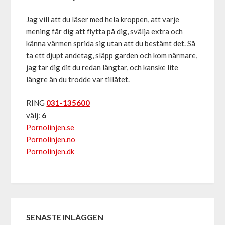
Jag vill att du läser med hela kroppen, att varje
mening får dig att flytta på dig, svälja extra och
känna värmen sprida sig utan att du bestämt det. Så
ta ett djupt andetag, släpp garden och kom närmare,
jag tar dig dit du redan längtar, och kanske lite
längre än du trodde var tillåtet.
RING
031-135600
välj:
6
Pornolinjen.se
Pornolinjen.no
Pornolinjen.dk
SENASTE INLÄGGEN