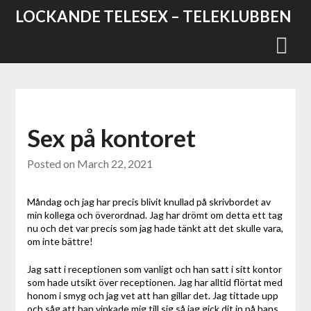
Skip
LOCKANDE TELESEX – TELEKLUBBEN
to
content
Sex på kontoret
Posted on
March 22, 2021
Måndag och jag har precis blivit knullad på skrivbordet av
min kollega och överordnad. Jag har drömt om detta ett tag
nu och det var precis som jag hade tänkt att det skulle vara,
om inte bättre!
Jag satt i receptionen som vanligt och han satt i sitt kontor
som hade utsikt över receptionen. Jag har alltid flörtat med
honom i smyg och jag vet att han gillar det. Jag tittade upp
och såg att han vinkade mig till sig så jag gick dit in på hans