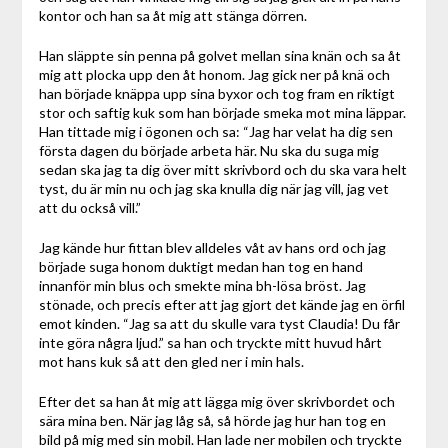
kontor och han sa åt mig att stänga dörren.
Han släppte sin penna på golvet mellan sina knän och sa åt
mig att plocka upp den åt honom. Jag gick ner på knä och
han började knäppa upp sina byxor och tog fram en riktigt
stor och saftig kuk som han började smeka mot mina läppar.
Han tittade mig i ögonen och sa: “Jag har velat ha dig sen
första dagen du började arbeta här. Nu ska du suga mig
sedan ska jag ta dig över mitt skrivbord och du ska vara helt
tyst, du är min nu och jag ska knulla dig när jag vill, jag vet
att du också vill.”
Jag kände hur fittan blev alldeles våt av hans ord och jag
började suga honom duktigt medan han tog en hand
innanför min blus och smekte mina bh-lösa bröst. Jag
stönade, och precis efter att jag gjort det kände jag en örfil
emot kinden. “Jag sa att du skulle vara tyst Claudia! Du får
inte göra några ljud.” sa han och tryckte mitt huvud hårt
mot hans kuk så att den gled ner i min hals.
Efter det sa han åt mig att lägga mig över skrivbordet och
sära mina ben. När jag låg så, så hörde jag hur han tog en
bild på mig med sin mobil. Han lade ner mobilen och tryckte