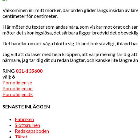
Välkommen in i mitt mörker, där orden glider längs insidan av låre
centimeter för centimeter.
Här möter du texter som andas nära, som viskar mot örat och samti
möter det skoningslösa, det sårbara ligger bredvid det obeveklig
Det handlar om att våga blotta sig, ibland bokstavligt, ibland bar
Jag vill att du läser med hela kroppen, att varje mening får dig a
närmare, jag tar dig dit du redan längtar, och kanske lite längre än
RING
031-135600
välj:
6
Pornolinjen.se
Pornolinjen.no
Pornolinjen.dk
SENASTE INLÄGGEN
Fabriken
Slottsruinen
Redskapsboden
Tältet