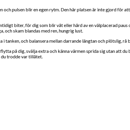
n och pulsen blir en egen rytm. Den här platsen är inte gjord för at
digt biter, för dig som blir våt eller hård av en välplacerad paus 
a, och skam blandas med ren, hungrig lust.
a i tanken, och balansera mellan darrande längtan och plötslig, rå b
tt flytta på dig, svälja extra och känna värmen sprida sig utan att d
 du trodde var tillåtet.