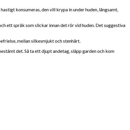
t hastigt konsumeras, den vill krypa in under huden, långsamt,
och ett språk som slickar innan det rör vid huden. Det suggestiva
efrielse, mellan silkesmjukt och stenhårt.
u bestämt det. Så ta ett djupt andetag, släpp garden och kom