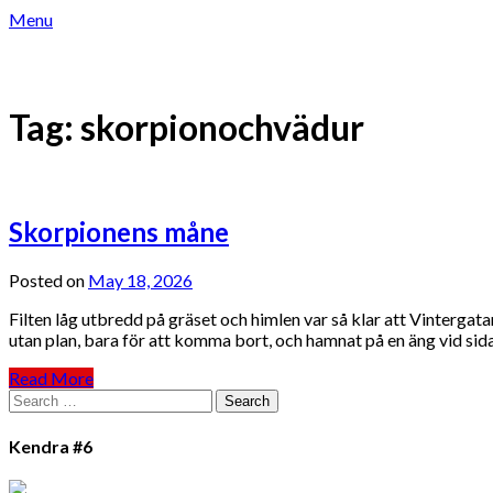
Skip
Menu
to
content
LOCKANDE TELESEX – TELEKLUBBEN
Tag:
skorpionochvädur
Skorpionens måne
Posted on
May 18, 2026
Filten låg utbredd på gräset och himlen var så klar att Vintergat
utan plan, bara för att komma bort, och hamnat på en äng vid sid
Read More
Search
for:
Kendra #6