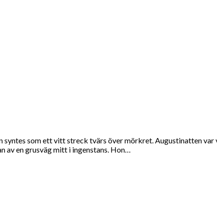
LOCKANDE TELESEX – TELEKLUBBEN
an syntes som ett vitt streck tvärs över mörkret. Augustinatten va
an av en grusväg mitt i ingenstans. Hon…